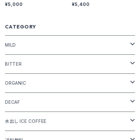
¥5,000
¥5,400
CATEGORY
MILD
COFFEE BEANS
BITTER
DRIP COFFEE
COFFEE BEANS
ORGANIC
DRIP COFFEE mix
DRIP COFFEE
COFFEE BEANS
DECAF
DRIP COFFEE mix
DRIP COFFEE
COFFEE BEANS
水出し ICE COFFEE
DRIP COFFEE mix
DRIP COFFEE
カフェインあり