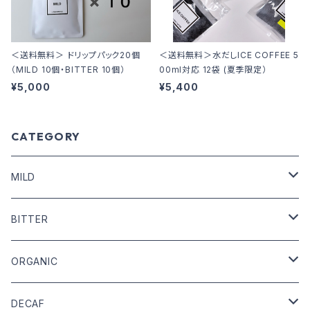
＜送料無料＞ ドリップパック20個
＜送料無料＞水だしICE COFFEE 5
（MILD 10個・BITTER 10個）
00ml対応 12袋 (夏季限定）
¥5,000
¥5,400
CATEGORY
MILD
COFFEE BEANS
BITTER
DRIP COFFEE
COFFEE BEANS
ORGANIC
DRIP COFFEE mix
DRIP COFFEE
COFFEE BEANS
DECAF