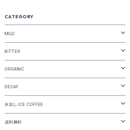
CATEGORY
MILD
COFFEE BEANS
BITTER
DRIP COFFEE
COFFEE BEANS
ORGANIC
DRIP COFFEE mix
DRIP COFFEE
COFFEE BEANS
DECAF
DRIP COFFEE mix
DRIP COFFEE
COFFEE BEANS
水出し ICE COFFEE
DRIP COFFEE mix
DRIP COFFEE
カフェインあり
送料無料