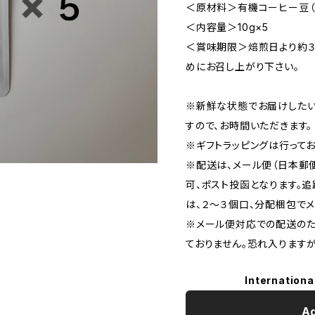
＜原材料＞有機コーヒー豆（
＜内容量＞10g×5
＜賞味期限＞焙煎日より約３
めにお召し上がり下さい。
※新鮮な状態でお届けしたい
すので、お時間いただきます。
※ギフトラッピングは行ってお
※配送は、メール便（日本郵
可、ポスト投函となります。
は、２〜３個口、分配梱包で
※メール便対応での配送のた
ておりません。恐れ入りますが
Internationa
Ad