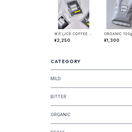
水だしICE COFFEE 5
ORGANIC 
00ml対応 5袋 (夏季限
¥2,250
¥1,300
定）
CATEGORY
MILD
COFFEE BEANS
BITTER
DRIP COFFEE
COFFEE BEANS
ORGANIC