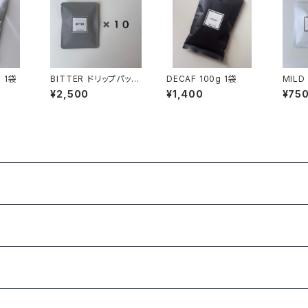
100g 1袋
BITTER ドリップパック
DECAF 100g 1袋
MILD
10個
個
¥2,500
¥1,400
¥75