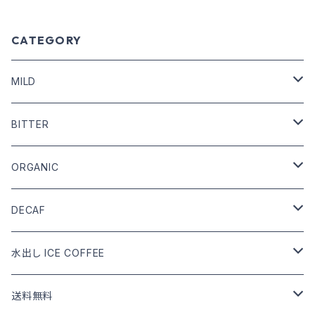
CATEGORY
MILD
COFFEE BEANS
BITTER
DRIP COFFEE
COFFEE BEANS
ORGANIC
DRIP COFFEE mix
DRIP COFFEE
COFFEE BEANS
DECAF
DRIP COFFEE mix
DRIP COFFEE
COFFEE BEANS
水出し ICE COFFEE
DRIP COFFEE mix
DRIP COFFEE
カフェインあり
送料無料