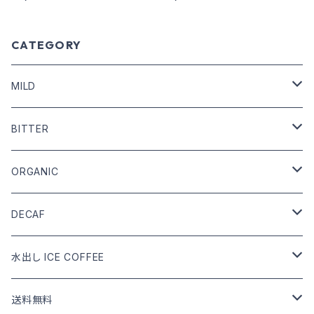
CATEGORY
MILD
COFFEE BEANS
BITTER
DRIP COFFEE
COFFEE BEANS
ORGANIC
DRIP COFFEE mix
DRIP COFFEE
COFFEE BEANS
DECAF
DRIP COFFEE mix
DRIP COFFEE
COFFEE BEANS
水出し ICE COFFEE
DRIP COFFEE mix
DRIP COFFEE
カフェインあり
送料無料