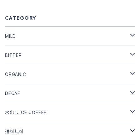
CATEGORY
MILD
COFFEE BEANS
BITTER
DRIP COFFEE
COFFEE BEANS
ORGANIC
DRIP COFFEE mix
DRIP COFFEE
COFFEE BEANS
DECAF
DRIP COFFEE mix
DRIP COFFEE
COFFEE BEANS
水出し ICE COFFEE
DRIP COFFEE mix
DRIP COFFEE
カフェインあり
送料無料