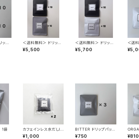
リップ
＜送料無料＞ ドリップ
＜送料無料＞ ドリップ
＜送料
 10
パック20個（DECAF 10
パック20個（DECAF 10
リップ
¥5,500
¥5,700
¥5,
0個）
個・BITTER 10個）
個・ORGANIC 10個）
100g 1袋
カフェインレス水だしIC
BITTER ドリップパック
ORGA
E COFFEE 500ml対
3個
ク 3個
¥1,000
¥750
¥810
応 2袋 (夏季限定）