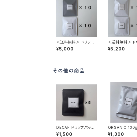
＜送料無料＞ ドリップ
＜送料無料＞ ド
パック20個（MILD 10
パック20個（MILD
¥5,000
¥5,200
個・BITTER 10個）
個・ORGANIC 1
その他の商品
DECAF ドリップパック
ORGANIC 
5個
¥1,500
¥1,300