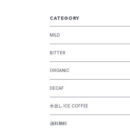
CATEGORY
MILD
COFFEE BEANS
BITTER
DRIP COFFEE
COFFEE BEANS
ORGANIC
DRIP COFFEE mix
DRIP COFFEE
COFFEE BEANS
DECAF
DRIP COFFEE mix
DRIP COFFEE
COFFEE BEANS
水出し ICE COFFEE
DRIP COFFEE mix
DRIP COFFEE
カフェインあり
送料無料