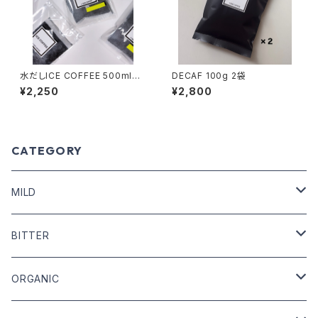
水だしICE COFFEE 500ml対
DECAF 100g 2袋
応 5袋 (夏季限定）
¥2,250
¥2,800
CATEGORY
MILD
COFFEE BEANS
BITTER
DRIP COFFEE
COFFEE BEANS
ORGANIC