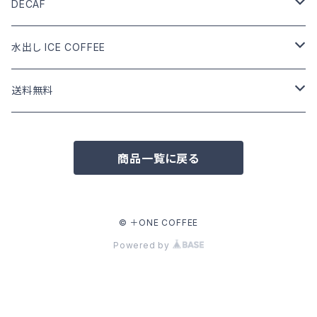
DRIP COFFEE mix
DRIP COFFEE
COFFEE BEANS
DECAF
DRIP COFFEE mix
DRIP COFFEE
COFFEE BEANS
水出し ICE COFFEE
DRIP COFFEE mix
DRIP COFFEE
カフェインあり
送料無料
DRIP COFFEE mix
カフェインなし
COFFEE BEANS
商品一覧に戻る
水出し ICE COFFEE
DRIP COFFEE
水出し ICE COFFEE
© ＋ONE COFFEE
Powered by