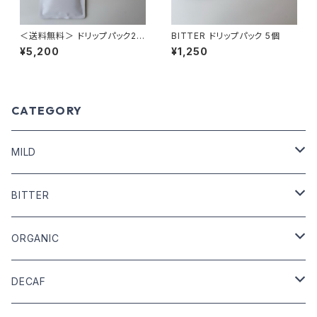
＜送料無料＞ ドリップパック20
BITTER ドリップパック 5個
個（MILD 10個・ORGANIC 10
¥5,200
¥1,250
個）
CATEGORY
MILD
COFFEE BEANS
BITTER
DRIP COFFEE
COFFEE BEANS
ORGANIC
DRIP COFFEE mix
DRIP COFFEE
COFFEE BEANS
DECAF