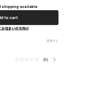
l shipping available
d to cart
にお住まいの方向け
通報する
(0)