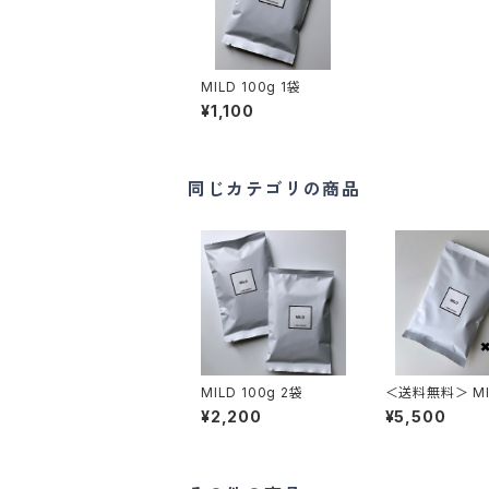
MILD 100g 1袋
¥1,100
同じカテゴリの商品
MILD 100g 2袋
＜送料無料＞ MILD
0g 5袋
¥2,200
¥5,500