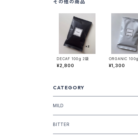
その他の商品
DECAF 100g 2袋
ORGANIC 
¥2,800
¥1,300
CATEGORY
MILD
COFFEE BEANS
BITTER