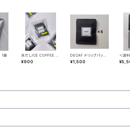
100g 1袋
水だしICE COFFEE 5
DECAF ドリップパック
＜送料
00ml対応 2袋 (夏季限
5個
パック2
¥900
¥1,500
¥5,5
定）
個・BI