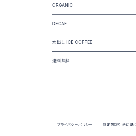
DRIP COFFEE
COFFEE BEANS
ORGANIC
DRIP COFFEE mix
DRIP COFFEE
COFFEE BEANS
DECAF
DRIP COFFEE mix
DRIP COFFEE
COFFEE BEANS
水出し ICE COFFEE
DRIP COFFEE mix
DRIP COFFEE
カフェインあり
送料無料
DRIP COFFEE mix
カフェインなし
COFFEE BEANS
水出し ICE COFFEE
DRIP COFFEE
水出し ICE COFFEE
プライバシーポリシー
特定商取引法に基