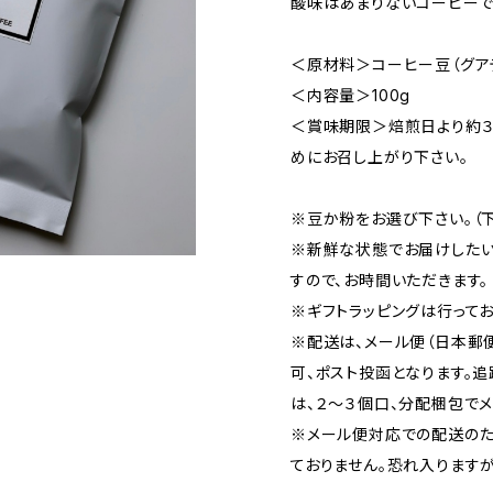
酸味はあまりないコーヒーで
＜原材料＞コーヒー豆（グアテ
＜内容量＞100g
＜賞味期限＞焙煎日より約３
めにお召し上がり下さい。
※豆か粉をお選び下さい。（
※新鮮な状態でお届けしたい
すので、お時間いただきます。
※ギフトラッピングは行ってお
※配送は、メール便（日本郵
可、ポスト投函となります。
は、２〜３個口、分配梱包で
※メール便対応での配送のた
ておりません。恐れ入りますが