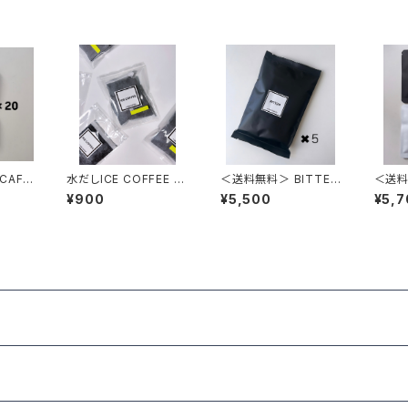
CAF
水だしICE COFFEE 5
＜送料無料＞ BITTER
＜送料
0個
00ml対応 2袋 (夏季限
100g 5袋
パック2
¥900
¥5,500
¥5,7
定）
個・OR