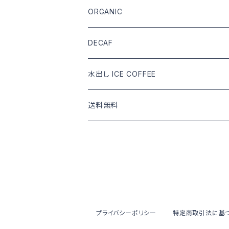
DRIP COFFEE
COFFEE BEANS
ORGANIC
DRIP COFFEE mix
DRIP COFFEE
COFFEE BEANS
DECAF
DRIP COFFEE mix
DRIP COFFEE
COFFEE BEANS
水出し ICE COFFEE
DRIP COFFEE mix
DRIP COFFEE
カフェインあり
送料無料
DRIP COFFEE mix
カフェインなし
COFFEE BEANS
水出し ICE COFFEE
DRIP COFFEE
水出し ICE COFFEE
プライバシーポリシー
特定商取引法に基