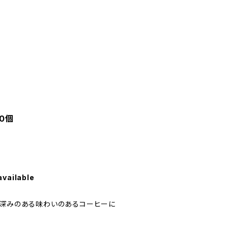
10個
available
、深みのある味わいのあるコーヒーに