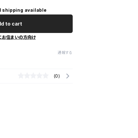
l shipping available
d to cart
にお住まいの方向け
通報する
(0)