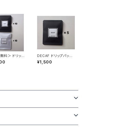
無料＞ ドリップ
DECAF ドリップパック
0個（DECAF 10
5個
00
¥1,500
GANIC 10個）