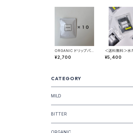
ORGANIC ドリップパッ
＜送料無料＞水だ
ク 10個
E COFFEE 50
¥2,700
¥5,400
応 12袋 (夏季限
CATEGORY
MILD
COFFEE BEANS
BITTER
DRIP COFFEE
COFFEE BEANS
ORGANIC