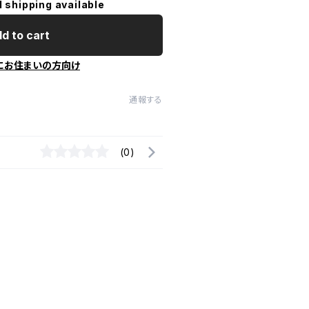
l shipping available
d to cart
にお住まいの方向け
通報する
(0)