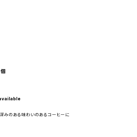
5個
available
、深みのある味わいのあるコーヒーに