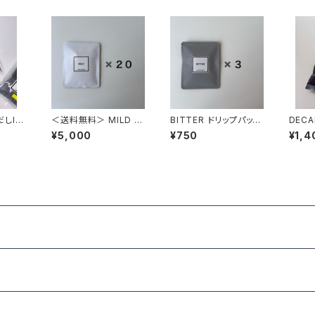
しIC
＜送料無料＞ MILD ド
BITTER ドリップパック
0ml対
リップパック 20個
3個
¥5,000
¥750
¥1,4
定）