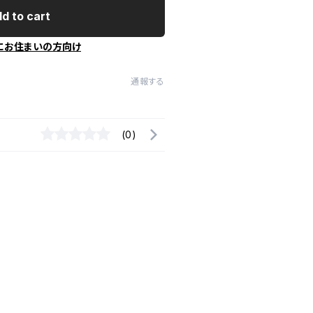
d to cart
にお住まいの方向け
通報する
(0)