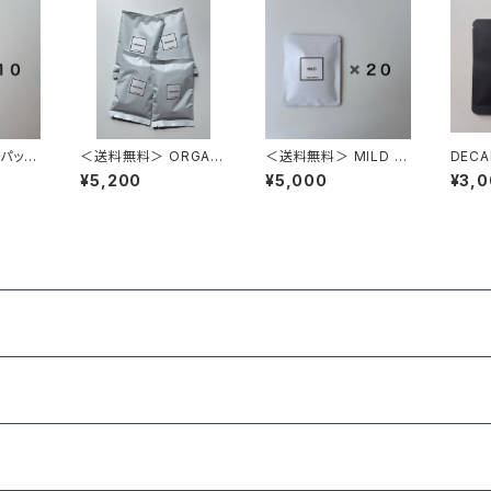
＜送料無料＞ ORGANI
＜送料無料＞ MILD ド
DEC
C 100g 4袋
リップパック 20個
10個
¥5,200
¥5,000
¥3,