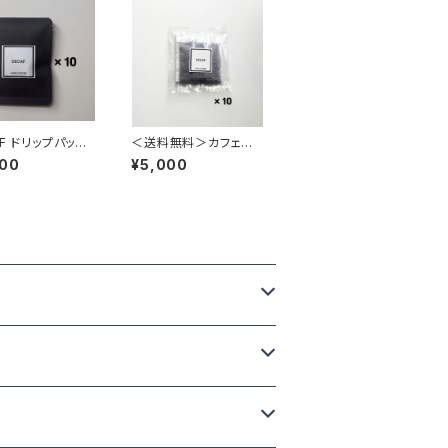
AF ドリップパック
＜送料無料＞カフェイ
ンレス水だしICE COF
000
¥5,000
FEE 500ml対応 10袋
(夏季限定）