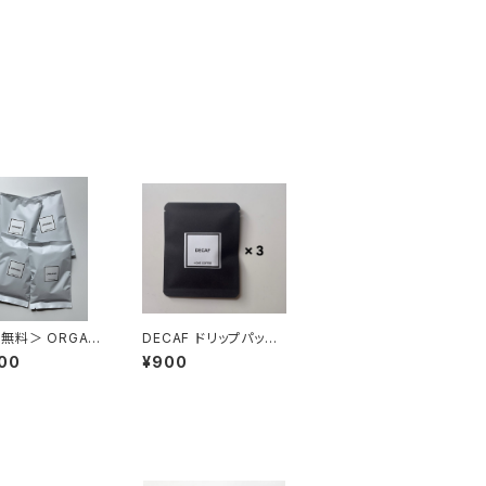
無料＞ ORGANI
DECAF ドリップパック
00g 4袋
3個
00
¥900