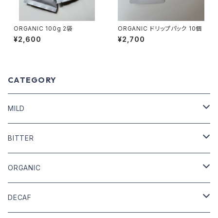
ORGANIC 100g 2袋
ORGANIC ドリップパック 10個
¥2,600
¥2,700
CATEGORY
MILD
COFFEE BEANS
BITTER
DRIP COFFEE
COFFEE BEANS
ORGANIC
DRIP COFFEE mix
DRIP COFFEE
COFFEE BEANS
DECAF